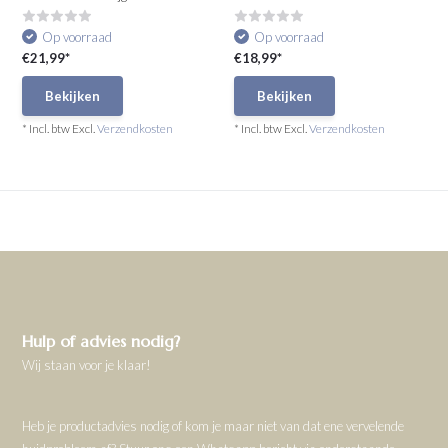
Op voorraad
Op voorraad
€21,99*
€18,99*
Bekijken
Bekijken
* Incl. btw Excl.
Verzendkosten
* Incl. btw Excl.
Verzendkosten
Hulp of advies nodig?
Wij staan voor je klaar!
Heb je productadvies nodig of kom je maar niet van dat ene vervelende