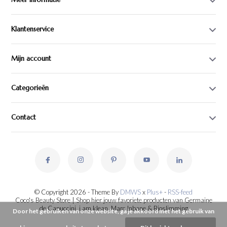
Klantenservice
Mijn account
Categorieën
Contact
© Copyright 2026 - Theme By
DMWS
x
Plus+
-
RSS-feed
Coco's Beauty Store | Shop hier jouw favoriete producten van Germaine
de Capuccini, i.am.klean, Marc Inbane & Bioslimming
Door het gebruiken van onze website, ga je akkoord met het gebruik van