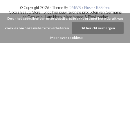
© Copyright 2026 - Theme By
DMWS
x
Plus+
-
RSS-feed
Coco's Beauty Store | Shop hier jouw favoriete producten van Germaine
de Capuccini, i.am.klean, Marc Inbane & Bioslimming
Door het gebruiken van onze website, ga je akkoord met het gebruik van
cookies om onze website te verbeteren.
Dit bericht verbergen
Meer over cookies »