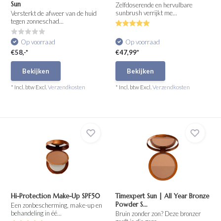
Sun
Zelfdoserende en hervulbare
sunbrush verrijkt me...
Versterkt de afweer van de huid
tegen zonneschad...
Op voorraad
Op voorraad
€58,-*
€47,99*
Bekijken
Bekijken
* Incl. btw Excl.
Verzendkosten
* Incl. btw Excl.
Verzendkosten
Hi-Protection Make-Up SPF50
Timexpert Sun | All Year Bronze
Powder S...
Een zonbescherming, make-up en
behandeling in éé...
Bruin zonder zon? Deze bronzer