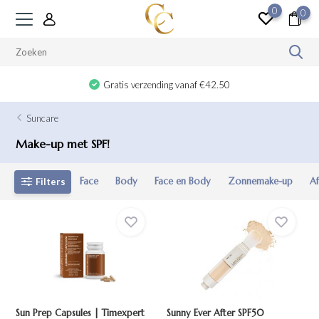
0
0
Gratis verzending vanaf €42.50
Suncare
Make-up met SPF!
Face
Body
Face en Body
Zonnemake-up
Af
Filters
Sun Prep Capsules | Timexpert
Sunny Ever After SPF50