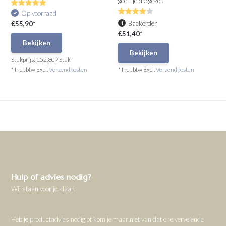
geeft je die gezo...
Op voorraad
Backorder
€55,90*
€51,40*
Bekijken
Bekijken
Stukprijs:
€52,80
/
Stuk
* Incl. btw Excl.
Verzendkosten
* Incl. btw Excl.
Verzendkosten
Hulp of advies nodig?
Wij staan voor je klaar!
Heb je productadvies nodig of kom je maar niet van dat ene vervelende