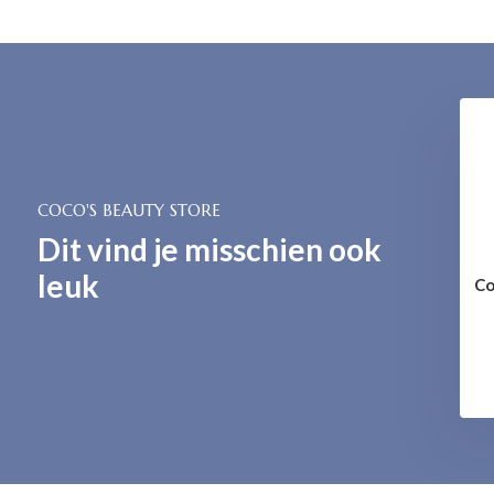
COCO'S BEAUTY STORE
Dit vind je misschien ook
leuk
ng Makeup Removal
365 Exfoliating Foam
Co
Milk
€ 44,-
€ 34,-