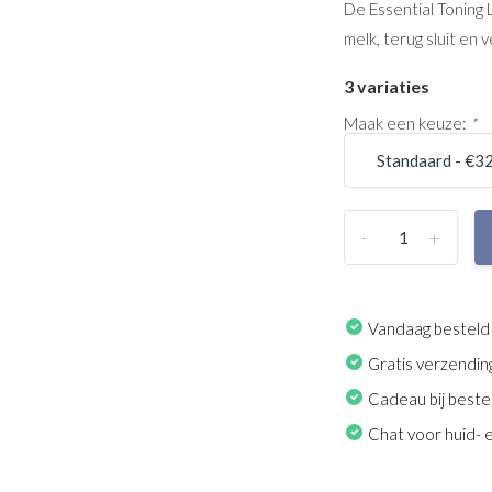
De Essential Toning 
melk, terug sluit en 
3 variaties
Maak een keuze:
*
-
+
Vandaag besteld
Gratis verzendin
Cadeau bij beste
Chat voor huid- 