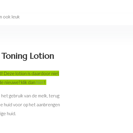
en ook leuk
 Toning Lotion
d! Deze lotion is daardoor niet
de nieuwe? klik dan
hier
!
a het gebruik van de melk, terug
 de huid voor op het aanbrengen
ge huid.