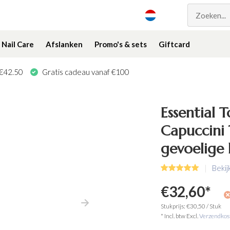
Nail Care
Afslanken
Promo's & sets
Giftcard
 €42.50
Gratis cadeau vanaf €100
Essential 
Capuccini 
gevoelige 
Bekij
€32,60
*
Stukprijs:
€30,50
/
Stuk
* Incl. btw Excl.
Verzendkos