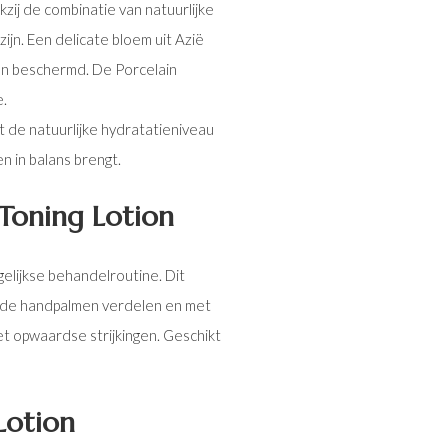
ij de combinatie van natuurlijke
ijn. Een delicate bloem uit Azië
en beschermd. De Porcelain
.
 de natuurlijke hydratatieniveau
n in balans brengt.
Toning Lotion
elijkse behandelroutine. Dit
p de handpalmen verdelen en met
et opwaardse strijkingen. Geschikt
Lotion