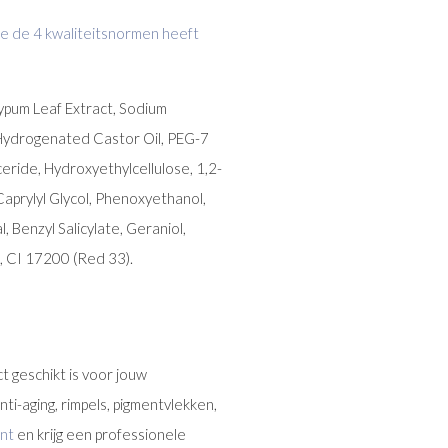
e de 4 kwaliteitsnormen heeft
lypum Leaf Extract, Sodium
 Hydrogenated Castor Oil, PEG-7
ceride, Hydroxyethylcellulose, 1,2-
Caprylyl Glycol, Phenoxyethanol,
 Benzyl Salicylate, Geraniol,
, CI 17200 (Red 33).
t geschikt is voor jouw
ti-aging, rimpels, pigmentvlekken,
nt
en krijg een professionele