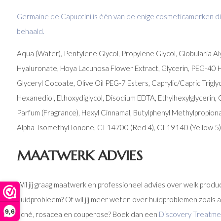
Germaine de Capuccini is één van de enige cosmeticamerken di
behaald.
Aqua (Water), Pentylene Glycol, Propylene Glycol, Globularia A
Hyaluronate, Hoya Lacunosa Flower Extract, Glycerin, PEG-40
Glyceryl Cocoate, Olive Oil PEG-7 Esters, Caprylic/Capric Trigly
Hexanediol, Ethoxydiglycol, Disodium EDTA, Ethylhexylglycerin, 
Parfum (Fragrance), Hexyl Cinnamal, Butylphenyl Methylpropional,
Alpha-Isomethyl Ionone, CI 14700 (Red 4), CI 19140 (Yellow 5)
MAATWERK ADVIES
Wil jij graag maatwerk en professioneel advies over welk produc
huidprobleem? Of wil jij meer weten over huidproblemen zoals an
9,6
acné, rosacea en couperose? Boek dan een
Discovery Treatme