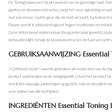
De Toning balanceert de pH-waarde van de gevoelige huid. Dankz
planten en bloemen extracten, zorgt het voor opluchting en welz
met een mooie, zachte geur die de huid verzacht, hydrateerd 
Flower wordt traditioneel ingezet tegen roodheden en irritatie
Deze lotion bevat Hyaluronzuur (hoog moleculair gewicht) zodat
behouden blijft, terwijl de bloemenextracten de huid verzacht e
GEBRUIKSAANWIJZING Essential 
’s Ochtends en/of ’s avonds gebruiken als onderdeel van de dag
product aanbrengen na de reinigingsmilk. U kunt het product o
een lichte massage aanbrengen op gezicht, hals en decolleté m
voor dames van alle leeftijden!
INGREDIËNTEN Essential Toning 