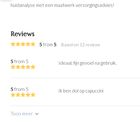
huidanalyse met een maatwerk verzorgingsadvies!
Reviews
5
5
from
Based on 12 reviews
5
from 5
Ideaal, fijn gevoel na gebruik.
5
from 5
Ik ben dol op capuccini
Toon meer