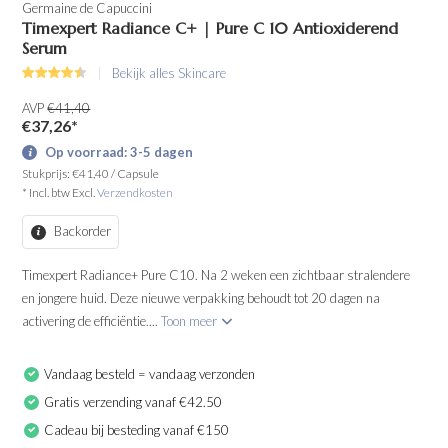
Germaine de Capuccini
Timexpert Radiance C+ | Pure C 10 Antioxiderend
Serum
Bekijk alles Skincare
AVP
€41,40
€37,26
*
Op voorraad: 3-5 dagen
Stukprijs:
€41,40
/
Capsule
* Incl. btw Excl.
Verzendkosten
Backorder
Timexpert Radiance+ Pure C10. Na 2 weken een zichtbaar stralendere
en jongere huid. Deze nieuwe verpakking behoudt tot 20 dagen na
activering de efficiëntie....
Toon meer
Vandaag besteld = vandaag verzonden
Gratis verzending vanaf €42.50
Cadeau bij besteding vanaf €150