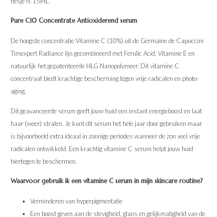
flesje is 15ML.
Pure C10 Concentrate Antioxiderend serum
De hoogste concentratie Vitamine C (10%) uit de Germaine de Capuccini
Timexpert Radiance lijn gecombineerd met Ferulic Acid, Vitamine E en
natuurlijk het gepatenteerde HLG Nanopolymeer. Dit vitamine C
concentraat biedt krachtige bescherming tegen vrije radicalen en photo-
aging.
Dit geavanceerde serum geeft jouw huid een instant energieboost en laat
haar (weer) stralen. Je kunt dit serum het hele jaar door gebruiken maar
is bijvoorbeeld extra ideaal in zonnige periodes wanneer de zon veel vrije
radicalen ontwikkeld. Een krachtig vitamine C serum helpt jouw huid
hiertegen te beschermen.
Waarvoor gebruik ik een vitamine C serum in mijn skincare routine?
Verminderen van hyperpigmentatie
Een boost geven aan de stevigheid, glans en gelijkmatigheid van de