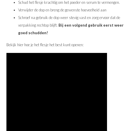
Schud het flesje krachtig om het poeder en serum te vermengen.
Verwijder de dop en breng de gewenste hoeveelheid aan
Schroef na gebruik de dop weer stevig vast en zorg ervoor dat de
verpakking rechtop blijft.
Bij een volgend gebruik eerst weer
goed schudden!
Bekijk hier hoe je het flesje het best kunt openen: