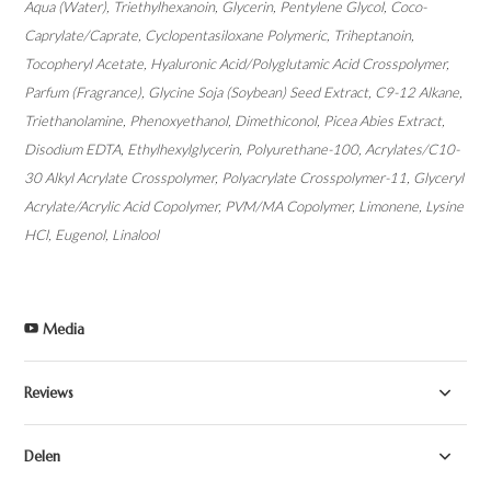
Aqua (Water), Triethylhexanoin, Glycerin, Pentylene Glycol, Coco-
Caprylate/Caprate, Cyclopentasiloxane Polymeric, Triheptanoin,
Tocopheryl Acetate, Hyaluronic Acid/Polyglutamic Acid Crosspolymer,
Parfum (Fragrance), Glycine Soja (Soybean) Seed Extract, C9-12 Alkane,
Triethanolamine, Phenoxyethanol, Dimethiconol, Picea Abies Extract,
Disodium EDTA, Ethylhexylglycerin, Polyurethane-100, Acrylates/C10-
30 Alkyl Acrylate Crosspolymer, Polyacrylate Crosspolymer-11, Glyceryl
Acrylate/Acrylic Acid Copolymer, PVM/MA Copolymer, Limonene, Lysine
HCl, Eugenol, Linalool
Media
Reviews
Delen