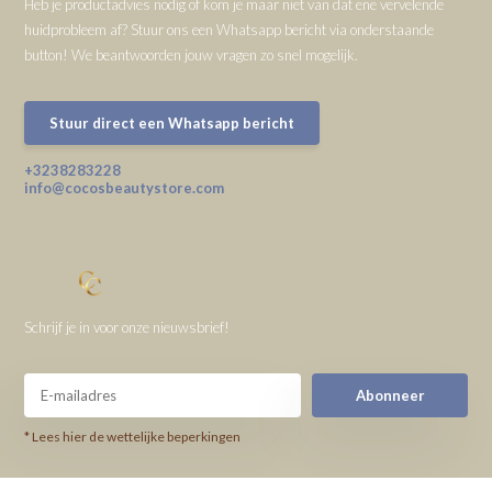
Heb je productadvies nodig of kom je maar niet van dat ene vervelende
huidprobleem af? Stuur ons een Whatsapp bericht via onderstaande
button! We beantwoorden jouw vragen zo snel mogelijk.
Stuur direct een Whatsapp bericht
+3238283228
info@cocosbeautystore.com
Schrijf je in voor onze nieuwsbrief!
Abonneer
* Lees hier de wettelijke beperkingen