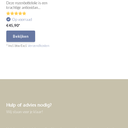
Deze rozenbottelolie is een
krachtige antioxidan...
Op voorraad
€45,90*
Bekijken
* Incl. btw Excl.
Verzendkosten
Hulp of advies nodig?
Wij staan voor je klaar!