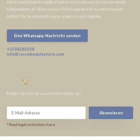
Heb je productadvies nodig of kom je maar niet van dat ene vervelende
huidprobleem af? Stuur ons een Whatsapp bericht via onderstaande
button! We beantwoorden jouw vragen zo snel mogelijk.
Eine Whatsapp-Nachricht senden
+3238283228
info@cocosbeautystore.com
Melden Sie sich für unseren Newsletter an!
Abonnieren
* Read legal restrictions here