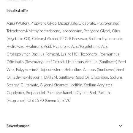
Inhaltsstoffe
Aqua (Water), Propylene Glycol Dicaprylate/Dicaprate, Hydrogenated
Tetradecenyl/Methylpentadecene, Isododecane, Pentylene Glycol, Olus
(Vegetable Oil), Cetearyl Alcohol, PEG-8 Beeswax, Sodium Hyaluronate,
Hydrolyzed Hyaluronic Acid, Hyaluronic Acid/Polyglutamic Acid
Crosspolymer, Bacillus Ferment, Lysine HCl, Tocopherol, Rosmarinus
Officinalis (Rosemary) Leaf Extract, Helianthus Annuus (Sunflower) Seed
Wax, Polyglycerin-3, Jojoba Esters, Helianthus Annuus (Sunflower) Seed
Oil, Ethylhexylglycerin, DATEM, Sunflower Seed Oil Glycerides, Sodium
Stearoyl Glutamate, Glyceryl Stearate, Lecithin, Sodium Acrylates
Copolymer, Propanediol, Phenoxyethanol, o-Cymen-5-ol, Parfum
(Fragrance), CI 61570 (Green 5). E.V.0
Bewertungen