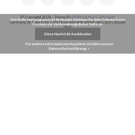
© Copyright 2026 - Theme By
DMWS
x
Plus+
-
RSS feed
Durch die Nutzung unserer Webseite stimmen Sie dem Gebrauch von
Germaine de Capuccini, i.am.klean und viele andere bei Coco's Beauty
Cookies zur Verbesserung dieser Seite zu.
Store
Diese Nachricht Ausblenden
Für weitere Informationen beachten Sie bitte unsere
Datenschutzerklärung. »