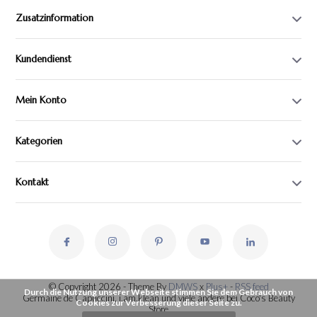
Zusatzinformation
Kundendienst
Mein Konto
Kategorien
Kontakt
© Copyright 2026 - Theme By
DMWS
x
Plus+
-
RSS feed
Durch die Nutzung unserer Webseite stimmen Sie dem Gebrauch von
Germaine de Capuccini, i.am.klean und viele andere bei Coco's Beauty
Cookies zur Verbesserung dieser Seite zu.
Store