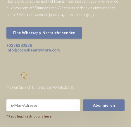
Heb je productadvies nodig of kom je maar niet van dat ene vervelende
huidprobleem af? Stuur ons een Whatsapp bericht via onderstaande
button! We beantwoorden jouw vragen zo snel mogelijk.
Eine Whatsapp-Nachricht senden
+3238283228
info@cocosbeautystore.com
Melden Sie sich für unseren Newsletter an!
Abonnieren
* Read legal restrictions here