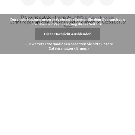
© Copyright 2026 - Theme By
DMWS
x
Plus+
-
RSS feed
Durch die Nutzung unserer Webseite stimmen Sie dem Gebrauch von
Germaine de Capuccini, i.am.klean und viele andere bei Coco's Beauty
Cookies zur Verbesserung dieser Seite zu.
Store
Diese Nachricht Ausblenden
Für weitere Informationen beachten Sie bitte unsere
Datenschutzerklärung. »