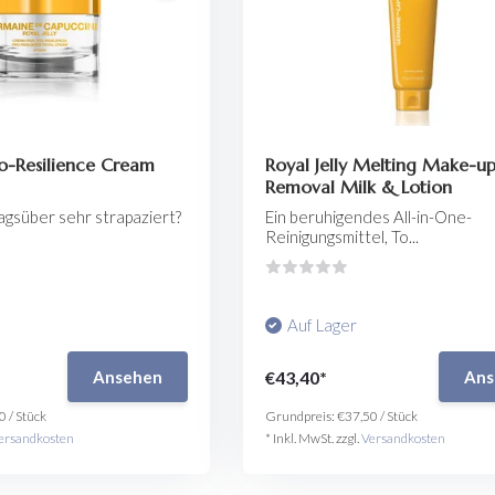
ro-Resilience Cream
Royal Jelly Melting Make-u
Removal Milk & Lotion
tagsüber sehr strapaziert?
Ein beruhigendes All-in-One-
Reinigungsmittel, To...
Auf Lager
€43,40*
Ansehen
Ans
0
/
Stück
Grundpreis:
€37,50
/
Stück
ersandkosten
* Inkl. MwSt. zzgl.
Versandkosten