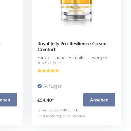
p
Royal Jelly Pro-Resilience Cream
Comfort
Für ein schönes Hautbild mit weniger
Anzeichen v...
Auf Lager
€54,40*
ehen
Ansehen
Grundpreis:
€54,40
/
Stück
* Inkl. MwSt. zzgl.
Versandkosten