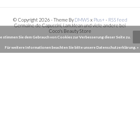
© Copyright 2026 - Theme By
DMWS
x
Plus+
-
RSS feed
Germaine de Capuccini, i.am.klean und viele andere bei
Coco's Beauty Store
e stimmen Sie dem Gebrauch von Cookies zur Verbesserung dieser Seite zu.
Für weitere Informationen beachten Sie bitte unsere Datenschutzerklärung. »