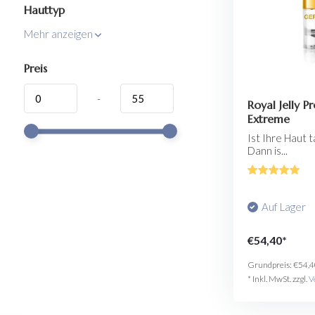
Hauttyp
Mehr anzeigen
Preis
-
Royal Jelly P
Extreme
Ist Ihre Haut 
Dann is...
Auf Lager
€54,40*
Grundpreis:
€54,4
* Inkl. MwSt. zzgl.
V