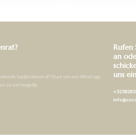
enrat?
Rufen 
an ode
schick
uns ei
ervelende huidprobleem af? Stuur ons een Whatsapp
n zo snel mogelijk.
+3238283
info@coc