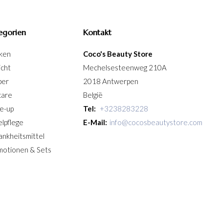
egorien
Kontakt
ken
Coco's Beauty Store
icht
Mechelsesteenweg 210A
per
2018 Antwerpen
care
België
e-up
Tel:
+3238283228
lpflege
E-Mail:
info@cocosbeautystore.com
ankheitsmittel
motionen & Sets