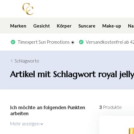
Marken
Gesicht
Körper
Suncare
Make-up
Na
Timexpert Sun Promotions ☀️
Versandkostenfrei ab 42
Schlagworte
Artikel mit Schlagwort royal jell
Ich möchte an folgenden Punkten
3
Produkte
arbeiten
Mehr anzeigen