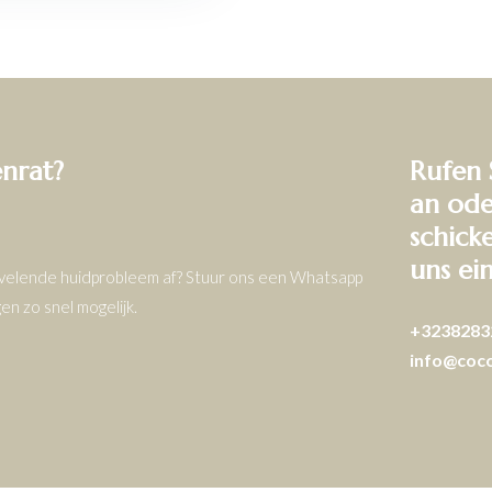
enrat?
Rufen 
an ode
schick
uns ei
ervelende huidprobleem af? Stuur ons een Whatsapp
n zo snel mogelijk.
+3238283
info@coc