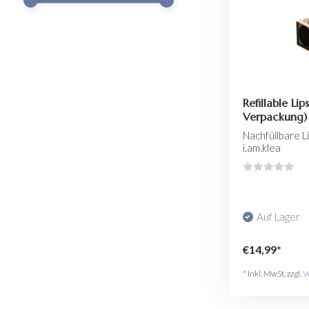
Refillable Lip
Verpackung)
Nachfüllbare L
i.am.klea
Auf Lager
€14,99*
* Inkl. MwSt. zzgl.
V