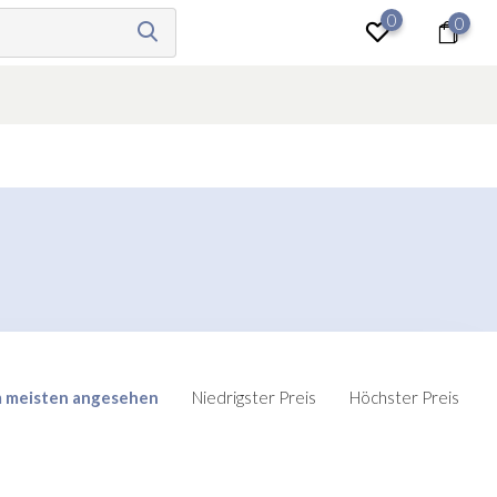
0
0
anmelden
 meisten angesehen
Niedrigster Preis
Höchster Preis