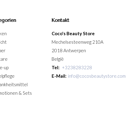
egorien
Kontakt
ken
Coco's Beauty Store
icht
Mechelsesteenweg 210A
per
2018 Antwerpen
care
België
e-up
Tel:
+3238283228
lpflege
E-Mail:
info@cocosbeautystore.com
ankheitsmittel
motionen & Sets