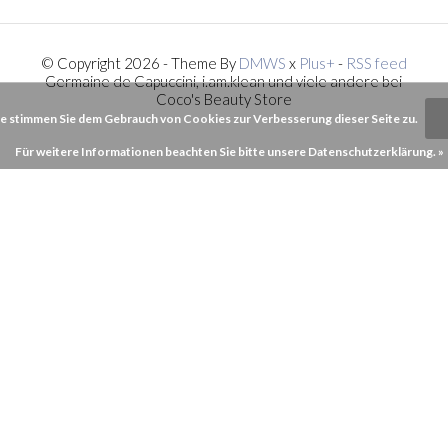
© Copyright 2026 - Theme By
DMWS
x
Plus+
-
RSS feed
Germaine de Capuccini, i.am.klean und viele andere bei
Coco's Beauty Store
e stimmen Sie dem Gebrauch von Cookies zur Verbesserung dieser Seite zu.
Für weitere Informationen beachten Sie bitte unsere Datenschutzerklärung. »