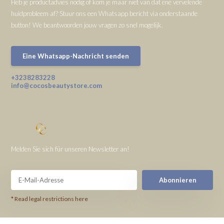
Heb je productadvies nodig of kom je maar niet van dat ene vervelende
huidprobleem af? Stuur ons een Whatsapp bericht via onderstaande
button! We beantwoorden jouw vragen zo snel mogelijk.
Eine Whatsapp-Nachricht senden
+3238283228
info@cocosbeautystore.com
Melden Sie sich für unseren Newsletter an!
Abonnieren
* Read legal restrictions here