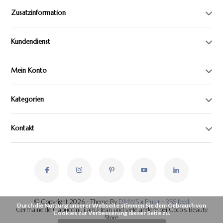
Zusatzinformation
Kundendienst
Mein Konto
Kategorien
Kontakt
© Copyright 2026 - Theme By
DMWS
x
Plus+
-
RSS feed
Durch die Nutzung unserer Webseite stimmen Sie dem Gebrauch von
Germaine de Capuccini, i.am.klean und viele andere bei Coco's Beauty
Cookies zur Verbesserung dieser Seite zu.
Store