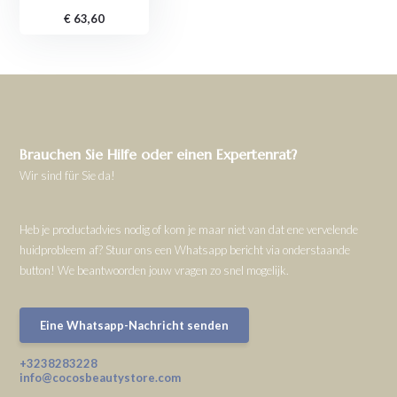
€ 63,60
Brauchen Sie Hilfe oder einen Expertenrat?
Wir sind für Sie da!
Heb je productadvies nodig of kom je maar niet van dat ene vervelende
huidprobleem af? Stuur ons een Whatsapp bericht via onderstaande
button! We beantwoorden jouw vragen zo snel mogelijk.
Eine Whatsapp-Nachricht senden
+3238283228
info@cocosbeautystore.com