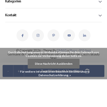
Kategorien
Kontakt
© Copyright 2026 - Theme By
DMWS
x
Plus+
-
RSS feed
Durch die Nutzung unserer Webseite stimmen Sie dem Gebrauch von
Germaine de Capuccini, i.am.klean und viele andere bei Coco's Beauty
Cookies zur Verbesserung dieser Seite zu.
Store
Diese Nachricht Ausblenden
-
+
Zum Warenkorb hinzufügen
Für weitere Informationen beachten Sie bitte unsere
Datenschutzerklärung. »