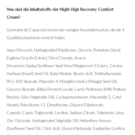
Was sind die Inhaltsstoffe der Night High Recovery Comfort
Cream?
Germaine de Capuccini ist eine der wenigen Kosmetikmarken, die die 4
Qualitätsstandards erreicht haben.
Aqua (Wasser), Hydrogenated Polydecene, Glycerin, Pentylene Glycol,
Euglena Gracilis Extract, Decyl Cocoate, Acacia
Decurrens/Jojoba/Sunflower Seed Wax/Polyglyceryl-3 Esters, Corylus
Avellana (Hazel) Seed Oil, Batyl Alcohol, Stearic Acid, Triethylhexanoin,
PEG-100 Stearate, Polyester-4, Mangifera Indica (Mango) Seed Oil,
Glyceryl Stearate, Bifida Ferment Lysate, Lactis Proteinum (Milk Protein),
Betaine, Olus (Vegetable Oil), Cyclopentasiloxane, Polyamide-5, Cetyl
Alcohol, Polysilicone-11, Dimethicone, Glyceryl Dibehenate,
Caprylic/Capric Triglyceride, Lecithin, Sodium Citrate, Tribehenin, Urea,
Zinc Glycinate, Hydrogenated Vegetable Oil, Helianthus Annuus
(Sunflower) Seed Oil, Citric Acid, Glyceryl Behenate, Euphorbia Cerifera