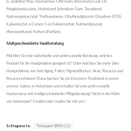
(Candelilla) Wax, Rosmarinus Officinalis (Rosemary) Leaf Oil,
Polyglutaminsäure, Hydrolyzed Sclerotium Gum, Tocopherol,
Natriumpolyacrylat, Triethanolamin, Ethylhexylglycerin, Disodium EDTA,
Kaliumlactat, o-Cymen-5-ol, Kaliumsorbat, Natriumbenzoat,
Phenoxyethanol, Parfum (Parfüm).
Maßgeschneiderte Hautberatung
Möchten Sie eine individuelle und professionelle Beratung, welches
Produkt für Ihr Hautproblem geeignet ist? Oder möchten Sie mehr über
Hautprobleme wie Anti-Aging, Falten, Pigmentflecken, Akne, Rosacea und
Rosacea erfahren? Dann buchen Sie ein Discovery Treatment in einem
unserer Salons in Antwerpen und erhalten Sie eine professionelle
Hautanalyse mit maßgeschneiderter Pflegeberatung! Nicht in der Nähe
von Antwerpen? Chatten oder mailen Sie mit uns!
Schlagworte:
Timexpert SRNS (11)