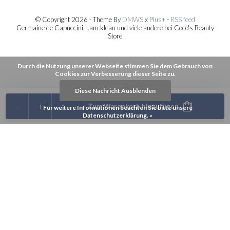
© Copyright 2026 - Theme By
DMWS
x
Plus+
-
RSS feed
Germaine de Capuccini, i.am.klean und viele andere bei Coco's Beauty
Store
Durch die Nutzung unserer Webseite stimmen Sie dem Gebrauch von
Cookies zur Verbesserung dieser Seite zu.
Diese Nachricht Ausblenden
-
+
Zum Warenkorb hinzufügen
Für weitere Informationen beachten Sie bitte unsere
Datenschutzerklärung. »