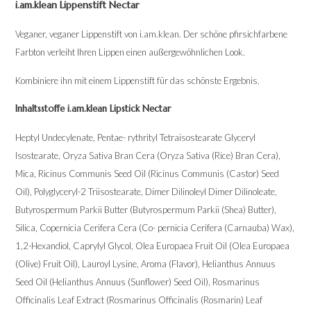
i.am.klean Lippenstift Nectar
Veganer, veganer Lippenstift von i.am.klean. Der schöne pfirsichfarbene
Farbton verleiht Ihren Lippen einen außergewöhnlichen Look.
Kombiniere ihn mit einem Lippenstift für das schönste Ergebnis.
Inhaltsstoffe i.am.klean Lipstick Nectar
Heptyl Undecylenate, Pentae- rythrityl Tetraisostearate Glyceryl
Isostearate, Oryza Sativa Bran Cera (Oryza Sativa (Rice) Bran Cera),
Mica, Ricinus Communis Seed Oil (Ricinus Communis (Castor) Seed
Oil), Polyglyceryl-2 Triisostearate, Dimer Dilinoleyl Dimer Dilinoleate,
Butyrospermum Parkii Butter (Butyrospermum Parkii (Shea) Butter),
Silica, Copernicia Cerifera Cera (Co- pernicia Cerifera (Carnauba) Wax),
1,2-Hexandiol, Caprylyl Glycol, Olea Europaea Fruit Oil (Olea Europaea
(Olive) Fruit Oil), Lauroyl Lysine, Aroma (Flavor), Helianthus Annuus
Seed Oil (Helianthus Annuus (Sunflower) Seed Oil), Rosmarinus
Officinalis Leaf Extract (Rosmarinus Officinalis (Rosmarin) Leaf