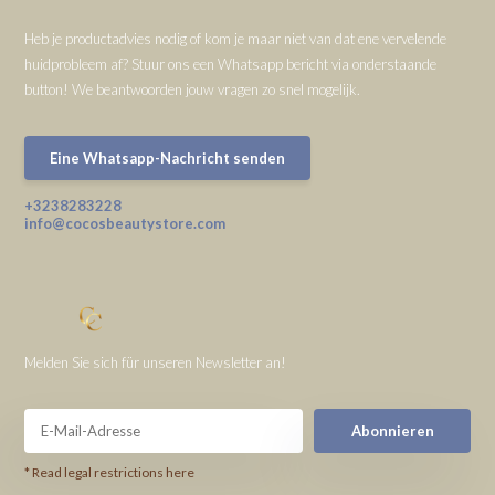
Heb je productadvies nodig of kom je maar niet van dat ene vervelende
huidprobleem af? Stuur ons een Whatsapp bericht via onderstaande
button! We beantwoorden jouw vragen zo snel mogelijk.
Eine Whatsapp-Nachricht senden
+3238283228
info@cocosbeautystore.com
Melden Sie sich für unseren Newsletter an!
Abonnieren
* Read legal restrictions here