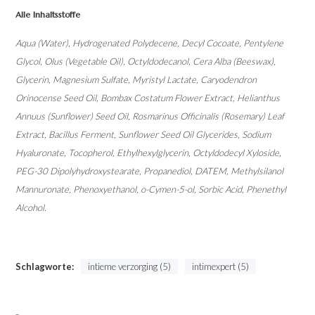
Alle Inhaltsstoffe
Aqua (Water), Hydrogenated Polydecene, Decyl Cocoate, Pentylene
Glycol, Olus (Vegetable Oil), Octyldodecanol, Cera Alba (Beeswax),
Glycerin, Magnesium Sulfate, Myristyl Lactate, Caryodendron
Orinocense Seed Oil, Bombax Costatum Flower Extract, Helianthus
Annuus (Sunflower) Seed Oil, Rosmarinus Officinalis (Rosemary) Leaf
Extract, Bacillus Ferment, Sunflower Seed Oil Glycerides, Sodium
Hyaluronate, Tocopherol, Ethylhexylglycerin, Octyldodecyl Xyloside,
PEG-30 Dipolyhydroxystearate, Propanediol, DATEM, Methylsilanol
Mannuronate, Phenoxyethanol, o-Cymen-5-ol, Sorbic Acid, Phenethyl
Alcohol.
Schlagworte:
intieme verzorging (5)
intimexpert (5)