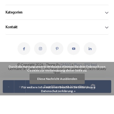
Kategorien
Kontakt
© Copyright 2026 - Theme By
DMWS
x
Plus+
-
RSS feed
Durch die Nutzung unserer Webseite stimmen Sie dem Gebrauch von
Germaine de Capuccini, i.am.klean und viele andere bei Coco's Beauty
Cookies zur Verbesserung dieser Seite zu.
Store
Diese Nachricht Ausblenden
-
+
Zum Warenkorb hinzufügen
Für weitere Informationen beachten Sie bitte unsere
Datenschutzerklärung. »