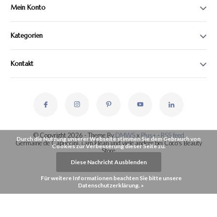
Mein Konto
Kategorien
Kontakt
© Copyright 2026 - Theme By
DMWS
x
Plus+
-
RSS feed
Durch die Nutzung unserer Webseite stimmen Sie dem Gebrauch von
Germaine de Capuccini, i.am.klean und viele andere bei Coco's Beauty
Cookies zur Verbesserung dieser Seite zu.
Store
Diese Nachricht Ausblenden
Für weitere Informationen beachten Sie bitte unsere
Datenschutzerklärung. »