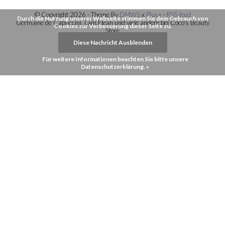
© Copyright 2026 - Theme By
DMWS
x
Plus+
-
RSS feed
Durch die Nutzung unserer Webseite stimmen Sie dem Gebrauch von
Germaine de Capuccini, i.am.klean und viele andere bei Coco's Beauty
Cookies zur Verbesserung dieser Seite zu.
Store
Diese Nachricht Ausblenden
Für weitere Informationen beachten Sie bitte unsere
Datenschutzerklärung. »