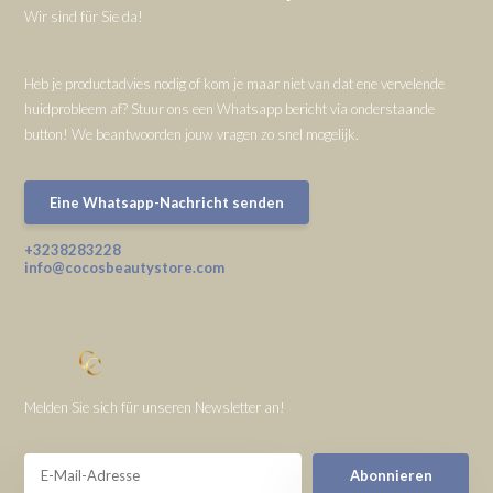
Wir sind für Sie da!
Heb je productadvies nodig of kom je maar niet van dat ene vervelende
huidprobleem af? Stuur ons een Whatsapp bericht via onderstaande
button! We beantwoorden jouw vragen zo snel mogelijk.
Eine Whatsapp-Nachricht senden
+3238283228
info@cocosbeautystore.com
Melden Sie sich für unseren Newsletter an!
Abonnieren