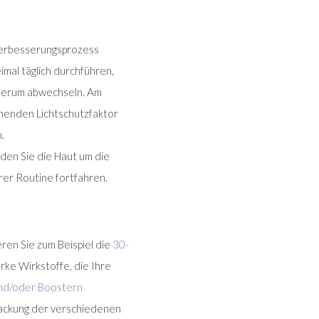
 Verbesserungsprozess
imal täglich durchführen,
 Serum abwechseln. Am
chenden Lichtschutzfaktor
.
den Sie die Haut um die
rer Routine fortfahren.
ren Sie zum Beispiel die
30-
rke Wirkstoffe, die Ihre
nd/oder Boostern
ackung der verschiedenen