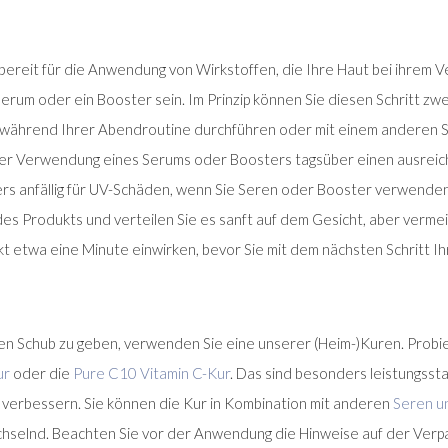
 bereit für die Anwendung von Wirkstoffen, die Ihre Haut bei ihrem
erum oder ein Booster sein. Im Prinzip können Sie diesen Schritt zwe
r während Ihrer Abendroutine durchführen oder mit einem anderen
ei der Verwendung eines Serums oder Boosters tagsüber einen ausrei
ers anfällig für UV-Schäden, wenn Sie Seren oder Booster verwenden
s Produkts und verteilen Sie es sanft auf dem Gesicht, aber vermei
t etwa eine Minute einwirken, bevor Sie mit dem nächsten Schritt Ih
en Schub zu geben, verwenden Sie eine unserer (Heim-)Kuren. Probie
ur
oder die
Pure C10 Vitamin C-Kur
. Das sind besonders leistungssta
r verbessern. Sie können die Kur in Kombination mit anderen
Seren u
hselnd. Beachten Sie vor der Anwendung die Hinweise auf der Verp