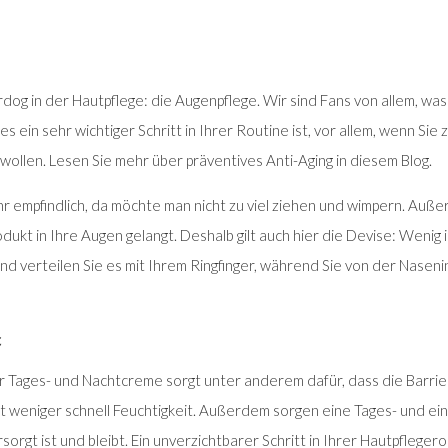
rdog in der Hautpflege: die Augenpflege. Wir sind Fans von allem, was
s ein sehr wichtiger Schritt in Ihrer Routine ist, vor allem, wenn Sie
ollen. Lesen Sie mehr über präventives Anti-Aging in diesem Blog.
hr empfindlich, da möchte man nicht zu viel ziehen und wimpern. Auße
dukt in Ihre Augen gelangt. Deshalb gilt auch hier die Devise: Wenig i
d verteilen Sie es mit Ihrem Ringfinger, während Sie von der Nase
t
 Tages- und Nachtcreme sorgt unter anderem dafür, dass die Barrier
aut weniger schnell Feuchtigkeit. Außerdem sorgen eine Tages- und e
sorgt ist und bleibt. Ein unverzichtbarer Schritt in Ihrer Hautpfleger