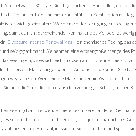
ch Alter, etwa alle 30 Tage. Die abgestorbenen Hautzellen, die bei d
urch sich Ihr Hautbild manchmal rau anfühlt. In Kombination mit Talg
 ist es wichtig, einmal pro Woche nach der Reinigung ein Peeling z
ling, damit du nicht durcheinander kommst und zu viel oder zu wenig p
cini
Glycocure Intense Renewal Mask
: ein chemisches Peeling, das 
 und seidig glatt macht. Sie nehmen eine erbsengroße Menge des Pr
das Peeling ein, bis es sich leicht trocken anfühlt. Lehnen Sie sich z
nuten, bis die Maske eingezogen ist. Anschließend können Sie das P
agen wegradieren. Wenn Sie die Maske lieber mit Wasser entfernen
n Sie anschließend die Lotion aus dem vorherigen Schritt, um den K
isches Peeling? Dann verwenden Sie eines unserer anderen Germaine 
t es schon, aber dieses sanfte Peeling kann jeden Tag nach der Ges
g auf die feuchte Haut auf, massieren Sie es sanft ein und spülen Sie 