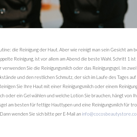
utine: die Reinigung der Haut. Aber wie reinigt man sein Gesicht am 
ppelte Reinigung, ist vor allem am Abend die beste Wahl. Schritt 1 i
 verwenden Sie die Reinigungsmilch oder das Reinigungsgel. Im zweit
ckstände und den restlichen Schmutz, der sich im Laufe des Tages au
einigen Sie Ihre Haut mit einer Reinigungsmilch oder einem Reinigung
ilch oder ein Gel wählen und welche Lotion Sie brauchen, hängt von I
gsgel am besten für fettige Hauttypen und eine Reinigungsmilch für 
 Dann wenden Sie sich bitte per E-Mail an
info@cocosbeautystore.c