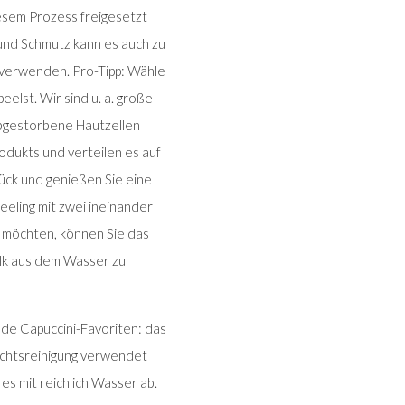
iesem Prozess freigesetzt
 und Schmutz kann es auch zu
u verwenden. Pro-Tipp: Wähle
eelst. Wir sind u. a. große
abgestorbene Hautzellen
odukts und verteilen es auf
urück und genießen Sie eine
eeling mit zwei ineinander
 möchten, können Sie das
alk aus dem Wasser zu
de Capuccini-Favoriten: das
ichtsreinigung verwendet
es mit reichlich Wasser ab.