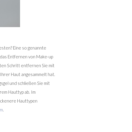
besten? Eine so genannte
st das Entfernen von Make-up
en Schritt entfernen Sie mit
f Ihrer Haut angesammelt hat.
sgel und schließen Sie mit
hrem Hauttyp ab. Im
trockenere Hauttypen
om
.