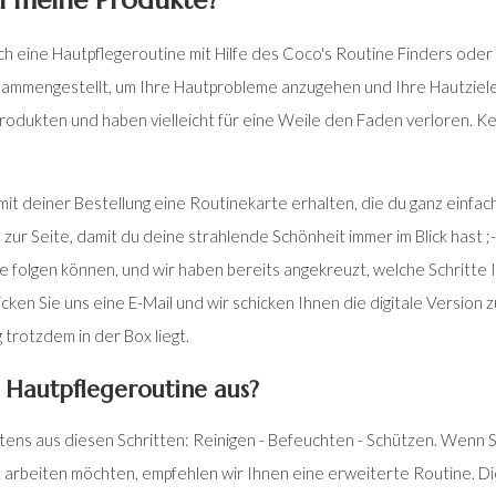
h meine Produkte?
lich eine Hautpflegeroutine mit Hilfe des Coco's Routine Finders ode
sammengestellt, um Ihre Hautprobleme anzugehen und Ihre Hautziele 
 Produkten und haben vielleicht für eine Weile den Faden verloren. 
mit deiner Bestellung eine Routinekarte erhalten, die du ganz einfac
 zur Seite, damit du deine strahlende Schönheit immer im Blick hast ;-)
ie folgen können, und wir haben bereits angekreuzt, welche Schritte 
icken Sie uns eine E-Mail und wir schicken Ihnen die digitale Version 
 trotzdem in der Box liegt.
e Hautpflegeroutine aus?
ens aus diesen Schritten: Reinigen - Befeuchten - Schützen. Wenn Sie
 arbeiten möchten, empfehlen wir Ihnen eine erweiterte Routine. D