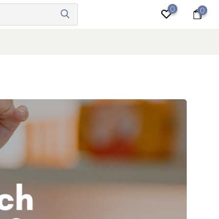
0
0
anmelden