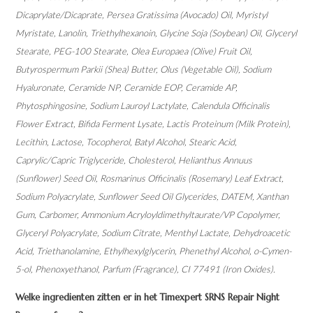
Dicaprylate/Dicaprate, Persea Gratissima (Avocado) Oil, Myristyl
Myristate, Lanolin, Triethylhexanoin, Glycine Soja (Soybean) Oil, Glyceryl
Stearate, PEG-100 Stearate, Olea Europaea (Olive) Fruit Oil,
Butyrospermum Parkii (Shea) Butter, Olus (Vegetable Oil), Sodium
Hyaluronate, Ceramide NP, Ceramide EOP, Ceramide AP,
Phytosphingosine, Sodium Lauroyl Lactylate, Calendula Officinalis
Flower Extract, Bifida Ferment Lysate, Lactis Proteinum (Milk Protein),
Lecithin, Lactose, Tocopherol, Batyl Alcohol, Stearic Acid,
Caprylic/Capric Triglyceride, Cholesterol, Helianthus Annuus
(Sunflower) Seed Oil, Rosmarinus Officinalis (Rosemary) Leaf Extract,
Sodium Polyacrylate, Sunflower Seed Oil Glycerides, DATEM, Xanthan
Gum, Carbomer, Ammonium Acryloyldimethyltaurate/VP Copolymer,
Glyceryl Polyacrylate, Sodium Citrate, Menthyl Lactate, Dehydroacetic
Acid, Triethanolamine, Ethylhexylglycerin, Phenethyl Alcohol, o-Cymen-
5-ol, Phenoxyethanol, Parfum (Fragrance), CI 77491 (Iron Oxides).
Welke ingredienten zitten er in het Timexpert SRNS Repair Night