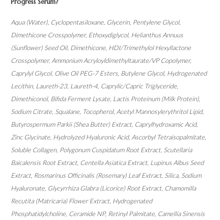
Progress Serum?
Aqua (Water), Cyclopentasiloxane, Glycerin, Pentylene Glycol,
Dimethicone Crosspolymer, Ethoxydiglycol, Helianthus Annuus
(Sunflower) Seed Oil, Dimethicone, HDI/Trimethylol Hexyllactone
Crosspolymer, Ammonium Acryloyldimethyltaurate/VP Copolymer,
Caprylyl Glycol, Olive Oil PEG-7 Esters, Butylene Glycol, Hydrogenated
Lecithin, Laureth-23, Laureth-4, Caprylic/Capric Triglyceride,
Dimethiconol, Bifida Ferment Lysate, Lactis Proteinum (Milk Protein),
Sodium Citrate, Squalane, Tocopherol, Acetyl Mannosylerythritol Lipid,
Butyrospermum Parkii (Shea Butter) Extract, Caprylhydroxamic Acid,
Zinc Glycinate, Hydrolyzed Hyaluronic Acid, Ascorbyl Tetraisopalmitate,
Soluble Collagen, Polygonum Cuspidatum Root Extract, Scutellaria
Baicalensis Root Extract, Centella Asiatica Extract, Lupinus Albus Seed
Extract, Rosmarinus Officinalis (Rosemary) Leaf Extract, Silica, Sodium
Hyaluronate, Glycyrrhiza Glabra (Licorice) Root Extract, Chamomilla
Recutita (Matricaria) Flower Extract, Hydrogenated
Phosphatidylcholine, Ceramide NP, Retinyl Palmitate, Camellia Sinensis