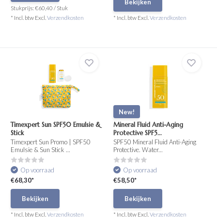
Bekijken
Stukprijs:
€60,40
/
Stuk
* Incl. btw Excl.
Verzendkosten
* Incl. btw Excl.
Verzendkosten
New!
Timexpert Sun SPF50 Emulsie &
Mineral Fluid Anti-Aging
Stick
Protective SPF5...
Timexpert Sun Promo | SPF50
SPF50 Mineral Fluid Anti-Aging
Emulsie & Sun Stick ...
Protective. Water...
Op voorraad
Op voorraad
€68,30*
€58,50*
Bekijken
Bekijken
* Incl. btw Excl.
Verzendkosten
* Incl. btw Excl.
Verzendkosten