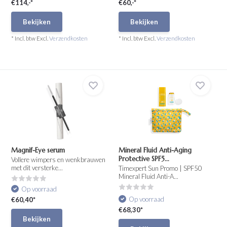
€114,-*
€60,-*
Bekijken
Bekijken
* Incl. btw Excl.
Verzendkosten
* Incl. btw Excl.
Verzendkosten
Magnif-Eye serum
Mineral Fluid Anti-Aging
Protective SPF5...
Vollere wimpers en wenkbrauwen
met dit versterke...
Timexpert Sun Promo | SPF50
Mineral Fluid Anti-A...
Op voorraad
Op voorraad
€60,40*
€68,30*
Bekijken