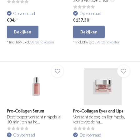
SRNS Pro 60+ Cream ...
Op voorraad
Op voorraad
€84,-*
€137,30*
Bekijken
Bekijken
* Incl. btw Excl.
Verzendkosten
* Incl. btw Excl.
Verzendkosten
Pro-Collagen Serum
Pro-Collagen Eyes and Lips
Deze topper verzacht rimpels al
Verzacht de oog- en liprimpels,
10 minuten na he...
verstevigt de hu...
Op voorraad
Op voorraad