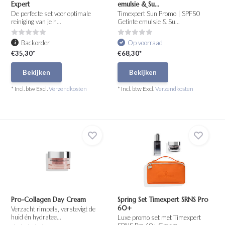
Expert
emulsie & Su...
De perfecte set voor optimale
Timexpert Sun Promo | SPF50
reiniging van je h...
Getinte emulsie & Su...
Backorder
Op voorraad
€35,30*
€68,30*
Bekijken
Bekijken
* Incl. btw Excl.
Verzendkosten
* Incl. btw Excl.
Verzendkosten
Pro-Collagen Day Cream
Spring Set Timexpert SRNS Pro
60+
Verzacht rimpels, verstevigt de
huid én hydratee...
Luxe promo set met Timexpert