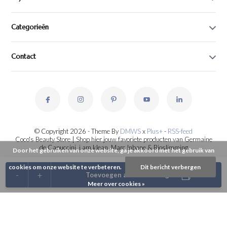
Categorieën
Contact
© Copyright 2026 - Theme By
DMWS
x
Plus+
-
RSS-feed
Coco's Beauty Store | Shop hier jouw favoriete producten van Germaine
de Capuccini, i.am.klean, Marc Inbane & Bioslimming
Door het gebruiken van onze website, ga je akkoord met het gebruik van
cookies om onze website te verbeteren.
Dit bericht verbergen
-
+
Toevoegen aan winkelwagen
Meer over cookies »