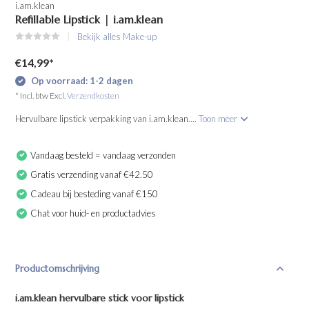
i.am.klean
Refillable Lipstick | i.am.klean
Bekijk alles Make-up
€14,99
*
Op voorraad: 1-2 dagen
* Incl. btw Excl.
Verzendkosten
Hervulbare lipstick verpakking van i.am.klean....
Toon meer
Vandaag besteld = vandaag verzonden
Gratis verzending vanaf €42.50
Cadeau bij besteding vanaf €150
Chat voor huid- en productadvies
Productomschrijving
i.am.klean hervulbare stick voor lipstick