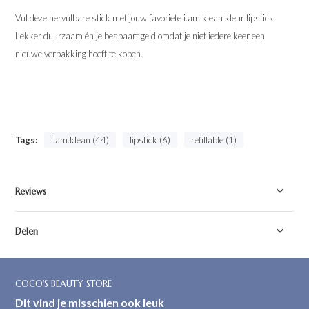
Vul deze hervulbare stick met jouw favoriete i.am.klean kleur lipstick.
Lekker duurzaam én je bespaart geld omdat je niet iedere keer een
nieuwe verpakking hoeft te kopen.
Tags:
i.am.klean (44)
lipstick (6)
refillable (1)
Reviews
Delen
COCO'S BEAUTY STORE
Dit vind je misschien ook leuk