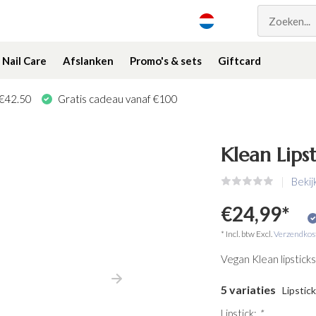
Nail Care
Afslanken
Promo's & sets
Giftcard
 €42.50
Gratis cadeau vanaf €100
Klean Lipst
Bekij
€24,99
*
* Incl. btw Excl.
Verzendkos
Vegan Klean lipsticks 
5 variaties
Lipstic
Lipstick:
*