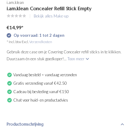
i.am.klean
i.am.klean Concealer Refill Stick Empty
Bekijk alles Make-up
€14,99
*
Op voorraad: 1 tot 2 dagen
* Incl. btw Excl.
Verzendkosten
Gebruik deze case om je Covering Concealer refill sticks in te klikken.
Duurzaam én een stuk goedkoper!...
Toon meer
Vandaag besteld = vandaag verzonden
Gratis verzending vanaf €42.50
Cadeau bij besteding vanaf €150
Chat voor huid- en productadvies
Productomschrijving