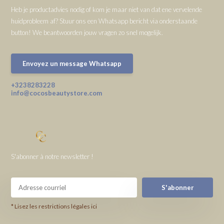
Heb je productadvies nodig of kom je maar niet van dat ene vervelende
huidprobleem af? Stuur ons een Whatsapp bericht via onderstaande
button! We beantwoorden jouw vragen zo snel mogelijk.
Envoyez un message Whatsapp
+3238283228
info@cocosbeautystore.com
S'abonner à notre newsletter !
S'abonner
* Lisez les restrictions légales ici