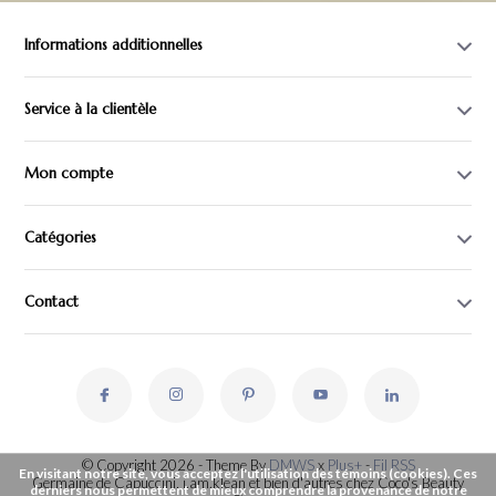
Informations additionnelles
Service à la clientèle
Mon compte
Catégories
Contact
© Copyright 2026 - Theme By
DMWS
x
Plus+
-
Fil RSS
En visitant notre site, vous acceptez l'utilisation des témoins (cookies). Ces
Germaine de Capuccini, i.am.klean et bien d'autres chez Coco's Beauty
derniers nous permettent de mieux comprendre la provenance de notre