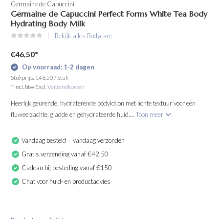
Germaine de Capuccini
Germaine de Capuccini Perfect Forms White Tea Body
Hydrating Body Milk
Bekijk alles Bodycare
€46,50
*
Op voorraad: 1-2 dagen
Stukprijs:
€46,50
/
Stuk
* Incl. btw Excl.
Verzendkosten
Heerlijk geurende, hydraterende bodylotion met lichte textuur voor een
fluweelzachte, gladde en gehydrateerde huid....
Toon meer
Vandaag besteld = vandaag verzonden
Gratis verzending vanaf €42.50
Cadeau bij besteding vanaf €150
Chat voor huid- en productadvies