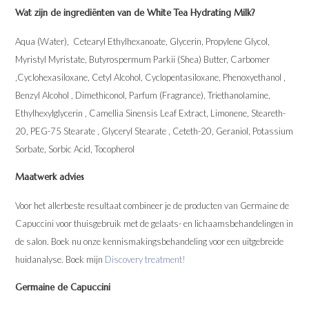
Wat zijn de ingrediënten van de White Tea Hydrating Milk?
Aqua (Water), Cetearyl Ethylhexanoate, Glycerin, Propylene Glycol,
Myristyl Myristate, Butyrospermum Parkii (Shea) Butter, Carbomer
,Cyclohexasiloxane, Cetyl Alcohol, Cyclopentasiloxane, Phenoxyethanol ,
Benzyl Alcohol , Dimethiconol, Parfum (Fragrance), Triethanolamine,
Ethylhexylglycerin , Camellia Sinensis Leaf Extract, Limonene, Steareth-
20, PEG-75 Stearate , Glyceryl Stearate , Ceteth-20, Geraniol, Potassium
Sorbate, Sorbic Acid, Tocopherol
Maatwerk advies
Voor het allerbeste resultaat combineer je de producten van Germaine de
Capuccini voor thuisgebruik met de gelaats- en lichaamsbehandelingen in
de salon. Boek nu onze kennismakingsbehandeling voor een uitgebreide
huidanalyse. Boek mijn
Discovery treatment!
Germaine de Capuccini