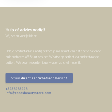
Hulp of advies nodig?
Wij staan voor je klaar!
Heb je productadvies nodig of kom je maar niet van dat ene vervelende
huidprobleem af? Stuur ons een Whatsapp bericht via onderstaande
button! We beantwoorden jouw vragen zo snel mogelijk.
Stuur direct een Whatsapp bericht
+3238283228
info@cocosbeautystore.com