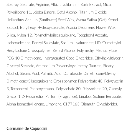
Stearoyl Stearate, Arginine, Albizia Julibrissin Bark Extract, Mica,
Polysilicone-11, Jojoba Esters, Cetyl Alcohol, Titanium Dioxide,
Helianthus Annuus (Sunflower) Seed Wax, Avena Sativa (Oat) Kernel
Extract, Ethylhexyl Hydroxystearate, Acacia Decurrens Flower Wax,
Silica, Nylon-12, Polymethylsilsesquioxane, Tocopheryl Acetate,
Isohexadecane, Benzyl Salicylate, Sodium Hyaluronate, HDI/Trimethylol
Hexyllactone Crosspolymer, Benzyl Alcohol, Polymethyl Methacrylate,
PEG-10 Dimethicone, Hydrogenated Coco-Glycerides, Ethylhexylglycerin,
Glyceryl Stearate, Ammonium Polyacryloyldimethyl Taurate, Stearyl
Alcohol, Stearic Acid, Palmitic Acid, Darutoside, Dimethicone/Divinyl
Dimethicone/Silsesquioxane Crosspolymer, Polysorbate 40, Polyglycerin-
3, Tocopherol, Phenoxyethanol, Polysorbate 80, Polysorbate 20, Caprylyl
Glycol, 1,2- Hexanediol, Parfum (Fragrance), Linalool, Sodium Benzoate,
Alpha-Isomethyl Ionone, Limonene, CI 77163 (Bismuth Oxychloride).
Germaine de Capuccini