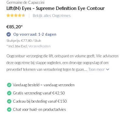
Germaine de Capuccini
Lift(IN) Eyes - Supreme Definition Eye Contour
Bekijk alles Oogcrèmes
€85,20
*
Op voorraad: 1-2 dagen
Stukprijs:
€77,80
/
Stuk
* Incl. btw Excl.
Verzendkosten
Oogcontour verzorging die lift, ontspant en volume geeft. We adviseren
deze oogcrème bij slappe oogleden, een droevige oogopslag of om
preventief tekenen van veroudering tegen te gaan....
Toon meer
Vandaag besteld = vandaag verzonden
Gratis verzending vanaf €42.50
Cadeau bij besteding vanaf €150
Chat voor huid- en productadvies