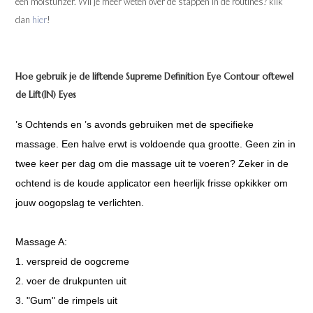
een moisturizer. Wil je meer weten over de stappen in de routines? klik
dan
hier
!
Hoe gebruik je de liftende Supreme Definition Eye Contour oftewel
de Lift(IN) Eyes
’s Ochtends en ’s avonds gebruiken met de specifieke
massage. Een halve erwt is voldoende qua grootte. Geen zin in
twee keer per dag om die massage uit te voeren? Zeker in de
ochtend is de koude applicator een heerlijk frisse opkikker om
jouw oogopslag te verlichten.
Massage A:
1. verspreid de oogcreme
2. voer de drukpunten uit
3. "Gum" de rimpels uit