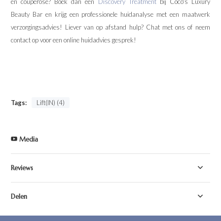
en couperose? Boek dan een
Discovery Treatment
bij Coco's Luxury
Beauty Bar en krijg een professionele huidanalyse met een maatwerk
verzorgingsadvies! Liever van op afstand hulp? Chat met ons of neem
contact op voor een online huidadvies gesprek!
Tags:
Lift(IN) (4)
Media
Reviews
Delen