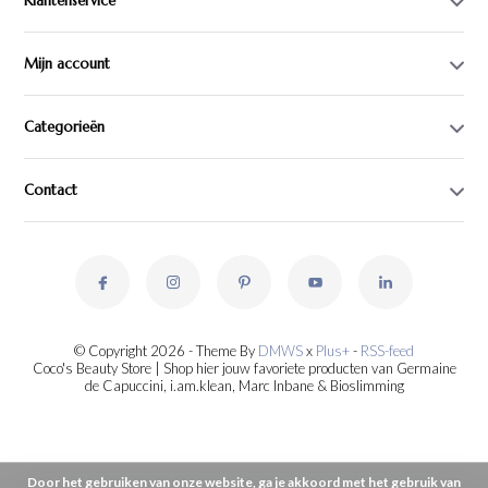
Klantenservice
Mijn account
Categorieën
Contact
© Copyright 2026 - Theme By
DMWS
x
Plus+
-
RSS-feed
Coco's Beauty Store | Shop hier jouw favoriete producten van Germaine
de Capuccini, i.am.klean, Marc Inbane & Bioslimming
Door het gebruiken van onze website, ga je akkoord met het gebruik van