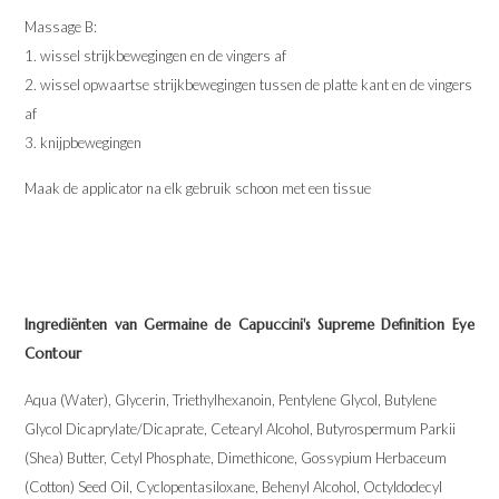
Massage B:
1. wissel strijkbewegingen en de vingers af
2. wissel opwaartse strijkbewegingen tussen de platte kant en de vingers
af
3. knijpbewegingen
Maak de applicator na elk gebruik schoon met een tissue
Ingrediënten van Germaine de Capuccini's
Supreme Definition Eye
Contour
Aqua (Water), Glycerin, Triethylhexanoin, Pentylene Glycol, Butylene
Glycol Dicaprylate/Dicaprate, Cetearyl Alcohol, Butyrospermum Parkii
(Shea) Butter, Cetyl Phosphate, Dimethicone, Gossypium Herbaceum
(Cotton) Seed Oil, Cyclopentasiloxane, Behenyl Alcohol, Octyldodecyl