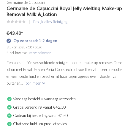
Germaine de Capuccini
Germaine de Capuccini Royal Jelly Melting Make-up
Removal Milk & Lotion
Bekijk alles Reiniging
€43,40
*
Op voorraad: 1-2 dagen
Stukprijs:
€37,50
/
Stuk
* Incl. btw Excl.
Verzendkosten
Een alles-in-één verzachtende reiniger, toner en make-up remover. Deze
lotion met Royal Jelly en Poria Cocos extract voedt en vitaliseert de doffe
en vermoeide huid en beschermt haar tegen agressieve invloeden van
buitenaf....
Toon meer
Vandaag besteld = vandaag verzonden
Gratis verzending vanaf €42.50
Cadeau bij besteding vanaf €150
Chat voor huid- en productadvies