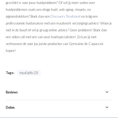
geschikt is voor jouw huidprobleem? Of wil jij meer weten over
huidproblemen zoals een droge huid, anti-aging, rimpels, en
pigmentvlekken? Boek dan een
Discovery Treatment
en krijg een
professionele huidanalyse met een maatwerk verzorgingsadvies! Woon je
niet in de buurt of wil je graag online advies? Geen probleem! Boek dan
een video call met een van onze huidspecialisten! Zo kan jij met
vertrouwen de voor jou juiste producten van Germaine de Capuccini
kopen!
Tags:
royal jelly (3)
Reviews
Delen