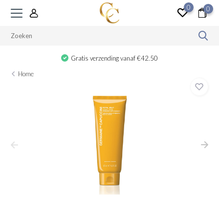
0
0
Gratis cadeau vanaf €100
Home