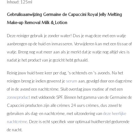
Inhoud: 125ml
Gebruiksaanwijzing Germaine de Capuccini Royal Jelly Melting
Make-up Removal Milk & Lotion
Deze reiniger gebruik je zonder water! Dus je mag deze met een watje
aanbrengen op de huid en inmasseren. Verwijderen kan met een tissue of
watje. Breng nog wat meer aan als je merkt dat je watje nog altijd vies is
nadat je het product van je gezicht hebt gehaald.
Reinig jouw huid twee keer per dag, 's ochtends en 's avonds. Na het
reinigen breng je indien gewenst je
serum
aan, gevolgd door een dagcrème
of in de avond een nachtcrème. Sluit overdag jouw routine af met een
zonneproduct
met voldoende SPF. Binnen het gamma van de Germaine de
Capuccini producten zijn alle crèmes 24 uurs crèmes, dus zowel te
gebruiken als dag- en nachtcrème, met uitzondering van
deze heerlijke
nachtcrème
. Deze is echt specifiek voor optimaal huidherstel gedurende
de nacht.