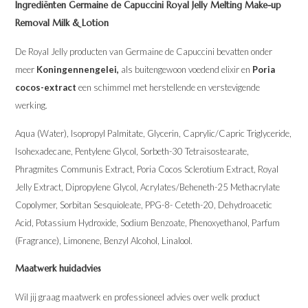
Ingrediënten Germaine de Capuccini Royal Jelly Melting Make-up
Removal Milk & Lotion
De Royal Jelly producten van Germaine de Capuccini bevatten onder
meer
Koningennengelei,
als buitengewoon voedend elixir en
Poria
cocos-extract
een schimmel met herstellende en verstevigende
werking.
Aqua (Water), Isopropyl Palmitate, Glycerin, Caprylic/Capric Triglyceride,
Isohexadecane, Pentylene Glycol, Sorbeth-30 Tetraisostearate,
Phragmites Communis Extract, Poria Cocos Sclerotium Extract, Royal
Jelly Extract, Dipropylene Glycol, Acrylates/Beheneth-25 Methacrylate
Copolymer, Sorbitan Sesquioleate, PPG-8- Ceteth-20, Dehydroacetic
Acid, Potassium Hydroxide, Sodium Benzoate, Phenoxyethanol, Parfum
(Fragrance), Limonene, Benzyl Alcohol, Linalool.
Maatwerk huidadvies
Wil jij graag maatwerk en professioneel advies over welk product