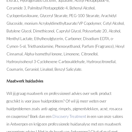
Extract, Hydrogenated Lecithin, Squalane, Acetyl Hexapeptide-8,
Ceramide 3, Palmitoyl Pentapeptide-4, Behenyl Alcohol,
Cyclopentasiloxane, Glyceryl Stearate, PEG-100 Stearate, Arachidyl
Glucoside, monium Acryloyldimethyltaurate/VP Copolymer, Cetyl Alcohol,
Butylene Glycol, Dimethiconol, Caprylyl Glycol, Polysorbate 20, Alcohol,
Menthyl Lactate, Ethylhexylglycerin, Carbomer, Disodium EDTA, o-
Cymen-5-ol, Triethanolamine, Phenoxyethanol, Parfum (Fragrance), Hexyl
Cinnamal, Alpha-Isomethyl Ionone, Limonene, Citronellol,
Hydroxyisohexyl 3-Cyclohexene Carboxaldehyde, Hydroxycitronellal,
Coumarin, Geraniol, Linalool, Benzyl Salicylate.
Maatwerk huidadvies
Wil jij graag maatwerk en professioneel advies over welk product
geschikt is voor jouw huidprobleem? Of wil jij meer weten over
huidproblemen zoals anti-aging, rimpels, pigmentvlekken, acné, rosacea
en couperose? Boek dan een
Discovery Treatment
in een van onze salons
in Antwerpen en krijg een professionele huidanalyse met een maatwerk
verzorgingsadvies! Niet in de buurt van Antwerpen? Chat of mail met