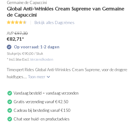
Germaine de Capuccini
Global Anti-Wrinkles Cream Supreme van Germaine
de Capuccini
Bekijk alles Dagcrèmes
AVP
€97,30
€82,71
*
Op voorraad: 1-2 dagen
Stukprijs:
€90,00
/
Stuk
* Incl. btw Excl.
Verzendkosten
Timexpert Rides Global Anti-Wrinkles Cream Supreme, voor de drogere
huidtypes....
Toon meer
Vandaag besteld = vandaag verzonden
Gratis verzending vanaf €42.50
Cadeau bij besteding vanaf €150
Chat voor huid- en productadvies