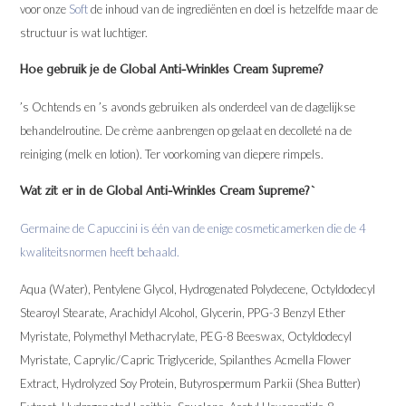
voor onze
Soft
de inhoud van de ingrediënten en doel is hetzelfde maar de
structuur is wat luchtiger.
Hoe gebruik je de Global Anti-Wrinkles Cream Supreme?
’s Ochtends en ’s avonds gebruiken als onderdeel van de dagelijkse
behandelroutine. De crème aanbrengen op gelaat en decolleté na de
reiniging (melk en lotion). Ter voorkoming van diepere rimpels.
Wat zit er in de Global Anti-Wrinkles Cream Supreme?`
Germaine de Capuccini is één van de enige cosmeticamerken die de 4
kwaliteitsnormen heeft behaald.
Aqua (Water), Pentylene Glycol, Hydrogenated Polydecene, Octyldodecyl
Stearoyl Stearate, Arachidyl Alcohol, Glycerin, PPG-3 Benzyl Ether
Myristate, Polymethyl Methacrylate, PEG-8 Beeswax, Octyldodecyl
Myristate, Caprylic/Capric Triglyceride, Spilanthes Acmella Flower
Extract, Hydrolyzed Soy Protein, Butyrospermum Parkii (Shea Butter)