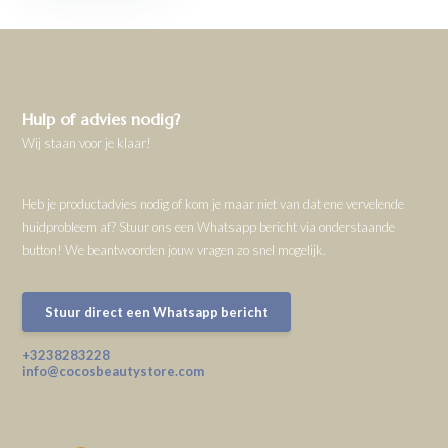
Hulp of advies nodig?
Wij staan voor je klaar!
Heb je productadvies nodig of kom je maar niet van dat ene vervelende
huidprobleem af? Stuur ons een Whatsapp bericht via onderstaande
button! We beantwoorden jouw vragen zo snel mogelijk.
Stuur direct een Whatsapp bericht
+3238283228
info@cocosbeautystore.com