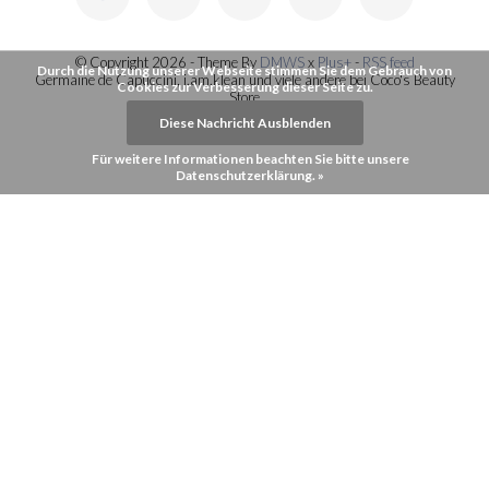
© Copyright 2026 - Theme By
DMWS
x
Plus+
-
RSS feed
Durch die Nutzung unserer Webseite stimmen Sie dem Gebrauch von
Germaine de Capuccini, i.am.klean und viele andere bei Coco's Beauty
Cookies zur Verbesserung dieser Seite zu.
Store
Diese Nachricht Ausblenden
Für weitere Informationen beachten Sie bitte unsere
Datenschutzerklärung. »