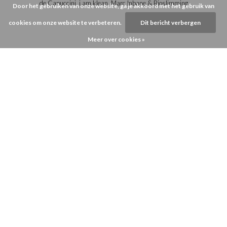
de Capuccini, i.am.klean, Marc Inbane & Bioslimming
Door het gebruiken van onze website, ga je akkoord met het gebruik van
cookies om onze website te verbeteren.
Dit bericht verbergen
Meer over cookies »