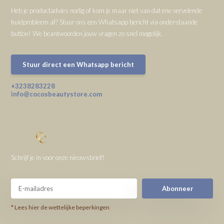
Heb je productadvies nodig of kom je maar niet van dat ene vervelende
huidprobleem af? Stuur ons een Whatsapp bericht via onderstaande
button! We beantwoorden jouw vragen zo snel mogelijk.
Stuur direct een Whatsapp bericht
+3238283228
info@cocosbeautystore.com
Schrijf je in voor onze nieuwsbrief!
Abonneer
* Lees hier de wettelijke beperkingen