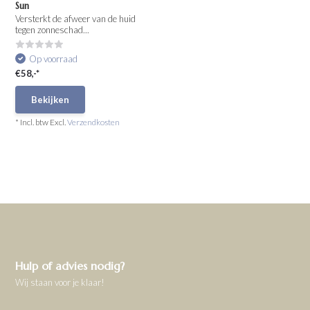
Sun
Versterkt de afweer van de huid
tegen zonneschad...
Op voorraad
€58,-*
Bekijken
* Incl. btw Excl.
Verzendkosten
Hulp of advies nodig?
Wij staan voor je klaar!