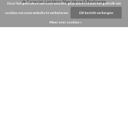
de Capuccini, i.am.klean, Marc Inbane & Bioslimming
Door het gebruiken van onze website, ga je akkoord met het gebruik van
cookies om onze website te verbeteren.
Dit bericht verbergen
Meer over cookies »