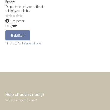
Expert
De perfecte set voor optimale
reiniging van je h...
Backorder
€35,30*
Bekijken
* Incl. btw Excl.
Verzendkosten
Hulp of advies nodig?
Wij staan voor je klaar!