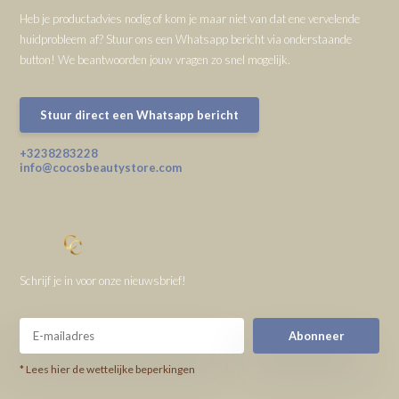
Heb je productadvies nodig of kom je maar niet van dat ene vervelende
huidprobleem af? Stuur ons een Whatsapp bericht via onderstaande
button! We beantwoorden jouw vragen zo snel mogelijk.
Stuur direct een Whatsapp bericht
+3238283228
info@cocosbeautystore.com
Schrijf je in voor onze nieuwsbrief!
Abonneer
* Lees hier de wettelijke beperkingen