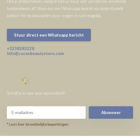
Heb je productadvies nodig of kom je maar niet van dat ene vervelende
huidprobleem af? Stuur ons een Whatsapp bericht via onderstaande
button! We beantwoorden jouw vragen zo snel mogelijk.
Stuur direct een Whatsapp bericht
+3238283228
info@cocosbeautystore.com
Schrijf je in voor onze nieuwsbrief!
Abonneer
* Lees hier de wettelijke beperkingen