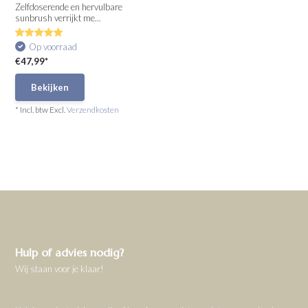
Zelfdoserende en hervulbare
sunbrush verrijkt me...
Op voorraad
€47,99*
Bekijken
* Incl. btw Excl.
Verzendkosten
Hulp of advies nodig?
Wij staan voor je klaar!