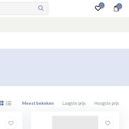
0
0
Inloggen
Meest bekeken
Laagste prijs
Hoogste prijs