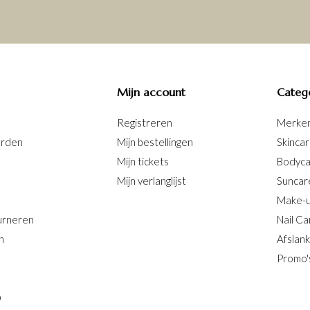
Mijn account
Categ
Registreren
Merke
arden
Mijn bestellingen
Skinca
Mijn tickets
Bodyc
Mijn verlanglijst
Suncar
Make-
urneren
Nail Ca
n
Afslan
Promo'
b