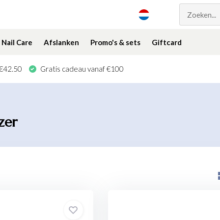
Nail Care
Afslanken
Promo's & sets
Giftcard
 €42.50
Gratis cadeau vanaf €100
zer