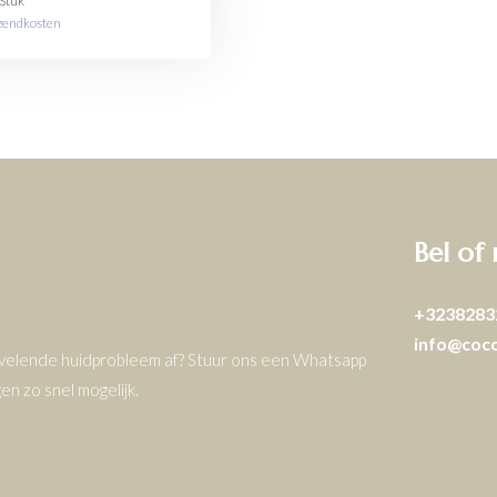
Stuk
zendkosten
Bel of
+3238283
info@coc
ervelende huidprobleem af? Stuur ons een Whatsapp
n zo snel mogelijk.