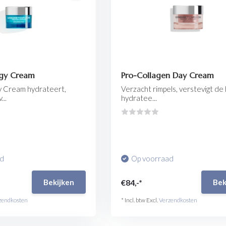
rgy Cream
Pro-Collagen Day Cream
gy Cream hydrateert,
Verzacht rimpels, verstevigt de
..
hydratee...
ad
Op voorraad
€84,-*
Bekijken
Bek
zendkosten
* Incl. btw Excl.
Verzendkosten