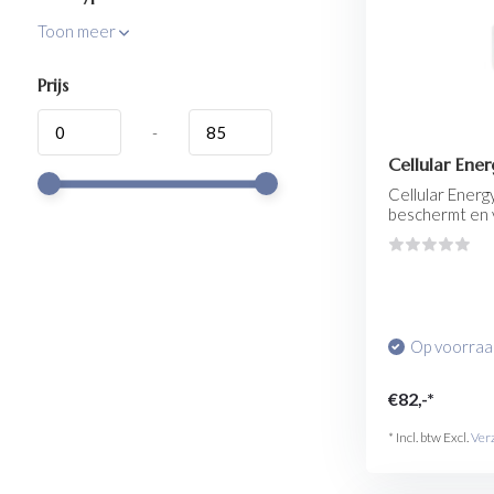
Toon meer
Prijs
-
Cellular Ene
Cellular Ener
beschermt en v.
Op voorra
€82,-*
* Incl. btw Excl.
Ver