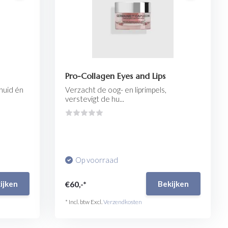
Pro-Collagen Eyes and Lips
 huid én
Verzacht de oog- en liprimpels,
verstevigt de hu...
Op voorraad
€60,-*
ijken
Bekijken
* Incl. btw Excl.
Verzendkosten