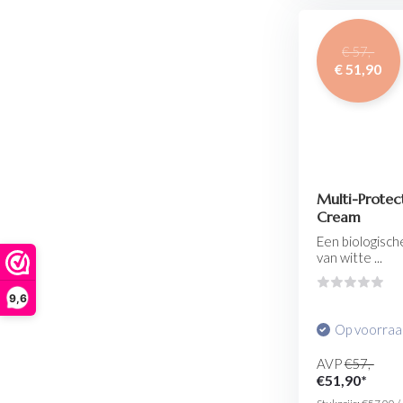
€ 57,-
€ 51,90
Multi-Protec
Cream
Een biologisch
van witte ...
9,6
Op voorra
AVP
€57,-
€51,90*