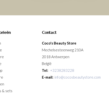
orieën
Contact
n
Coco's Beauty Store
re
Mechelsesteenweg 210A
are
2018 Antwerpen
e
België
up
Tel:
+3238283228
re
E-mail:
info@cocosbeautystore.com
ken
s & sets