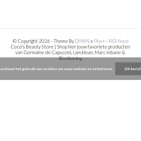
© Copyright 2026 - Theme By
DMWS
x
Plus+
-
RSS-feed
Coco's Beauty Store | Shop hier jouw favoriete producten
van Germaine de Capuccini, i.am.klean, Marc Inbane &
Bioslimming
oord met het gebruik van cookies om onze website te verbeteren.
Dit beric