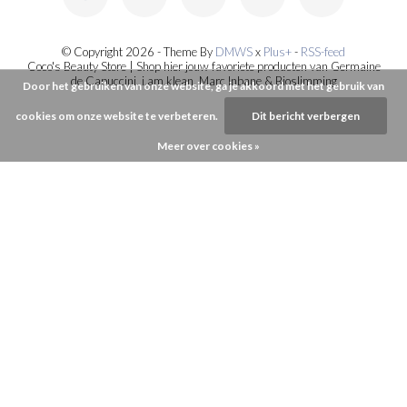
© Copyright 2026 - Theme By
DMWS
x
Plus+
-
RSS-feed
Coco's Beauty Store | Shop hier jouw favoriete producten van Germaine
de Capuccini, i.am.klean, Marc Inbane & Bioslimming
Door het gebruiken van onze website, ga je akkoord met het gebruik van
cookies om onze website te verbeteren.
Dit bericht verbergen
Meer over cookies »