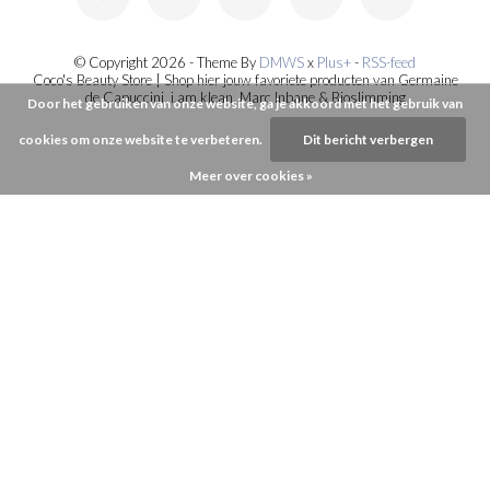
© Copyright 2026 - Theme By
DMWS
x
Plus+
-
RSS-feed
Coco's Beauty Store | Shop hier jouw favoriete producten van Germaine
de Capuccini, i.am.klean, Marc Inbane & Bioslimming
Door het gebruiken van onze website, ga je akkoord met het gebruik van
cookies om onze website te verbeteren.
Dit bericht verbergen
Meer over cookies »