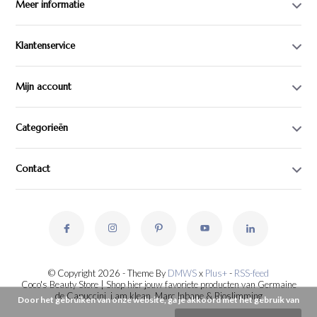
Meer informatie
Klantenservice
Mijn account
Categorieën
Contact
© Copyright 2026 - Theme By
DMWS
x
Plus+
-
RSS-feed
Coco's Beauty Store | Shop hier jouw favoriete producten van Germaine
de Capuccini, i.am.klean, Marc Inbane & Bioslimming
Door het gebruiken van onze website, ga je akkoord met het gebruik van