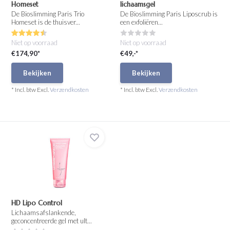
Homeset
lichaamsgel
De Bioslimming Paris Trio
De Bioslimming Paris Liposcrub is
Homeset is de thuisver...
een exfoliëren...
Niet op voorraad
Niet op voorraad
€174,90*
€49,-*
Bekijken
Bekijken
* Incl. btw Excl.
Verzendkosten
* Incl. btw Excl.
Verzendkosten
HD Lipo Control
Lichaamsafslankende,
geconcentreerde gel met ult...