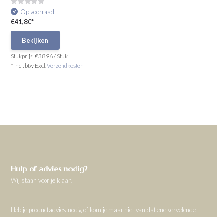
Op voorraad
€41,80*
Bekijken
Stukprijs:
€38,96
/
Stuk
* Incl. btw Excl.
Verzendkosten
Hulp of advies nodig?
Wij staan voor je klaar!
Heb je productadvies nodig of kom je maar niet van dat ene vervelende