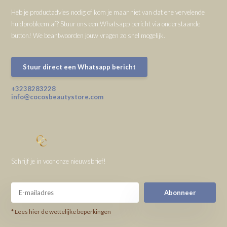
Heb je productadvies nodig of kom je maar niet van dat ene vervelende
huidprobleem af? Stuur ons een Whatsapp bericht via onderstaande
button! We beantwoorden jouw vragen zo snel mogelijk.
Stuur direct een Whatsapp bericht
+3238283228
info@cocosbeautystore.com
Schrijf je in voor onze nieuwsbrief!
Abonneer
* Lees hier de wettelijke beperkingen