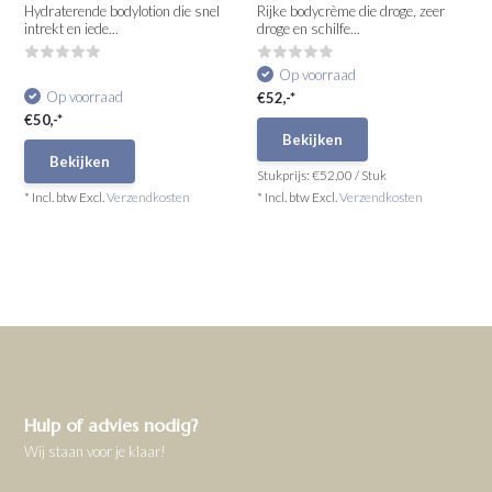
Hydraterende bodylotion die snel
Rijke bodycrème die droge, zeer
intrekt en iede...
droge en schilfe...
Op voorraad
Op voorraad
€52,-*
€50,-*
Bekijken
Bekijken
Stukprijs:
€52,00
/
Stuk
* Incl. btw Excl.
Verzendkosten
* Incl. btw Excl.
Verzendkosten
Hulp of advies nodig?
Wij staan voor je klaar!