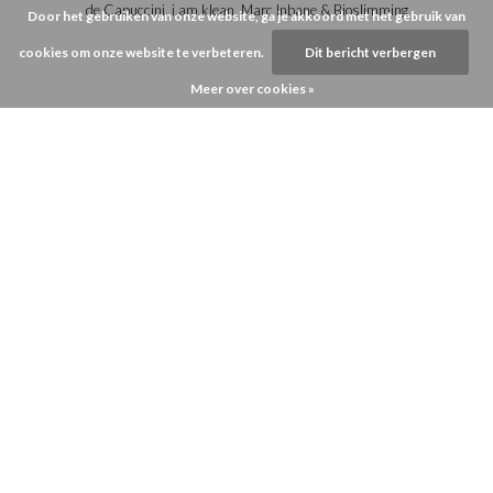
de Capuccini, i.am.klean, Marc Inbane & Bioslimming
Door het gebruiken van onze website, ga je akkoord met het gebruik van
cookies om onze website te verbeteren.
Dit bericht verbergen
Meer over cookies »