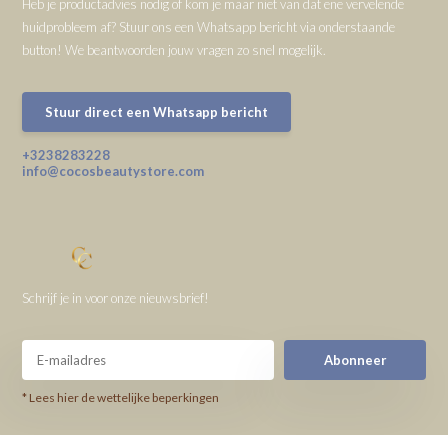
Heb je productadvies nodig of kom je maar niet van dat ene vervelende
huidprobleem af? Stuur ons een Whatsapp bericht via onderstaande
button! We beantwoorden jouw vragen zo snel mogelijk.
Stuur direct een Whatsapp bericht
+3238283228
info@cocosbeautystore.com
Schrijf je in voor onze nieuwsbrief!
Abonneer
* Lees hier de wettelijke beperkingen