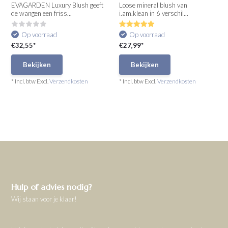
EVAGARDEN Luxury Blush geeft
Loose mineral blush van
de wangen een friss...
i.am.klean in 6 verschil...
Op voorraad
Op voorraad
€32,55*
€27,99*
Bekijken
Bekijken
* Incl. btw Excl.
Verzendkosten
* Incl. btw Excl.
Verzendkosten
Hulp of advies nodig?
Wij staan voor je klaar!