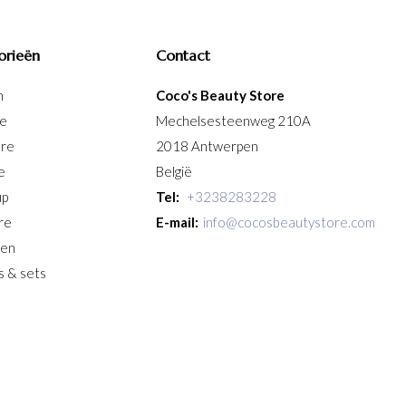
orieën
Contact
n
Coco's Beauty Store
re
Mechelsesteenweg 210A
are
2018 Antwerpen
e
België
up
Tel:
+3238283228
re
E-mail:
info@cocosbeautystore.com
ken
s & sets