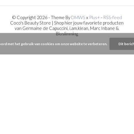
© Copyright 2026 - Theme By
DMWS
x
Plus+
-
RSS-feed
Coco's Beauty Store | Shop hier jouw favoriete producten
van Germaine de Capuccini, i.am.klean, Marc Inbane &
Bioslimming
oord met het gebruik van cookies om onze website te verbeteren.
Dit beric