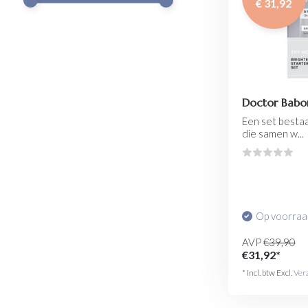
€ 31,92
Doctor Babor
Een set bestaa
die samen w...
Op voorra
AVP
€39,90
€31,92*
* Incl. btw Excl.
Ver