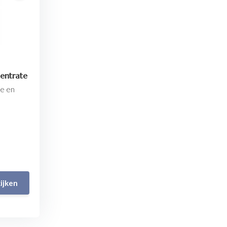
entrate
re en
ijken