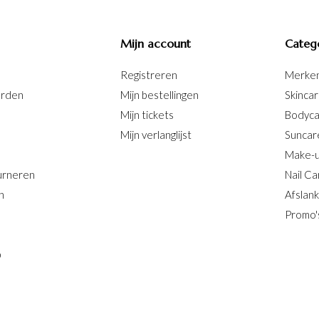
Mijn account
Categ
Registreren
Merke
arden
Mijn bestellingen
Skinca
Mijn tickets
Bodyc
Mijn verlanglijst
Suncar
Make-
urneren
Nail Ca
n
Afslan
Promo'
b