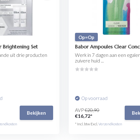
Op=Op
 Brightening Set
Babor Ampoules Clear Conc
nde uit drie producten
Werk in 7 dagen aan een egale
zuivere huid ...
ad
Op voorraad
AVP
€20,90
Bekijken
Bek
€16,72*
zendkosten
* Incl. btw Excl.
Verzendkosten