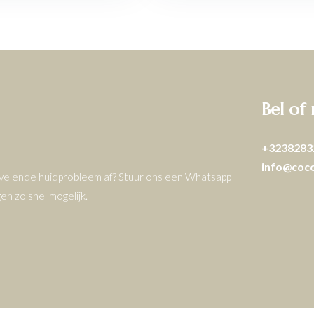
Bel of
+3238283
info@coc
ervelende huidprobleem af? Stuur ons een Whatsapp
n zo snel mogelijk.