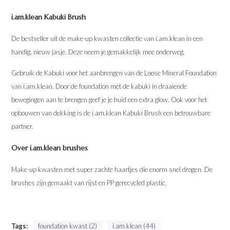
i.am.klean Kabuki Brush
De bestseller uit de make-up kwasten collectie van i.am.klean in een
handig, nieuw jasje. Deze neem je gemakkelijk mee onderweg.
Gebruik de Kabuki voor het aanbrengen van de Loose Mineral Foundation
van i.am.klean. Door de foundation met de kabuki in draaiende
bewegingen aan te brengen geef je je huid een extra glow. Ook voor het
opbouwen van dekking is de i.am.klean Kabuki Brush een betrouwbare
partner.
Over i.am.klean brushes
Make-up kwasten met super zachte haartjes die enorm snel drogen. De
brushes zijn gemaakt van rijst en PP gerecycled plastic.
Tags:
foundation kwast (2)
i.am.klean (44)