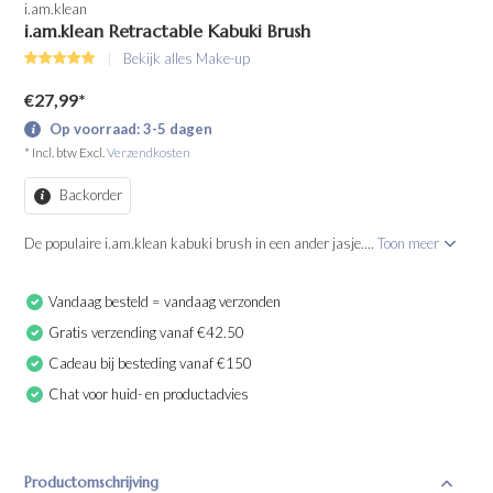
i.am.klean
i.am.klean Retractable Kabuki Brush
Bekijk alles Make-up
€27,99
*
Op voorraad: 3-5 dagen
* Incl. btw Excl.
Verzendkosten
Backorder
De populaire i.am.klean kabuki brush in een ander jasje....
Toon meer
Vandaag besteld = vandaag verzonden
Gratis verzending vanaf €42.50
Cadeau bij besteding vanaf €150
Chat voor huid- en productadvies
Productomschrijving