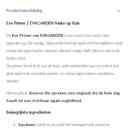
Productomschrijving
Eye Primer | EVAGARDEN Make up Italy
De
Eye Primer van EVAGARDEN
is een must-have basis voor
oogmake-up. De romige, zijdezachte formule egaliseert het ooglid en zorgt
ervoor dat oogschaduw intenser uitkomt, langer blijft zitten en niet in de
lijntjes trekt.
De primer hecht licht aan de huid, voelt comfortabel aan en creëert een
glad oppervlak waardoor poeder- en crème-oogschaduw moeiteloos
blenden.
Het resultaat:
kleuren die spreken, een ooglook die de hele dag
houdt en een zichtbaar egale ooglidhuid
.
Belangrijkste ingrediënten
Squalane:
voedt en verzacht het huidoppervlak zonder te