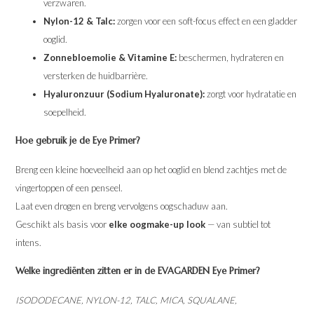
verzwaren.
Nylon-12 & Talc:
zorgen voor een soft-focus effect en een gladder
ooglid.
Zonnebloemolie & Vitamine E:
beschermen, hydrateren en
versterken de huidbarrière.
Hyaluronzuur (Sodium Hyaluronate):
zorgt voor hydratatie en
soepelheid.
Hoe gebruik je de Eye Primer?
Breng een kleine hoeveelheid aan op het ooglid en blend zachtjes met de
vingertoppen of een penseel.
Laat even drogen en breng vervolgens oogschaduw aan.
Geschikt als basis voor
elke oogmake-up look
— van subtiel tot
intens.
Welke ingrediënten zitten er in de EVAGARDEN Eye Primer?
ISODODECANE, NYLON-12, TALC, MICA, SQUALANE,